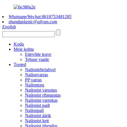
Whatsapp/Wechat:8618753481285
shundaplastic@aliyun.com
English
Kodu
Meie kohta
Ettevõtte teave
Tehase vaade
Tooted
Nailonleht/tahvel
Nailonvarras
PP varras
Nailontoru
Nailonist varustus
Nailonist rihmaratas
Nailonist varrukas
Nailonist padi
Nailonpall
Nailonist äärik
Nailonist kett
Nailonist ühendus