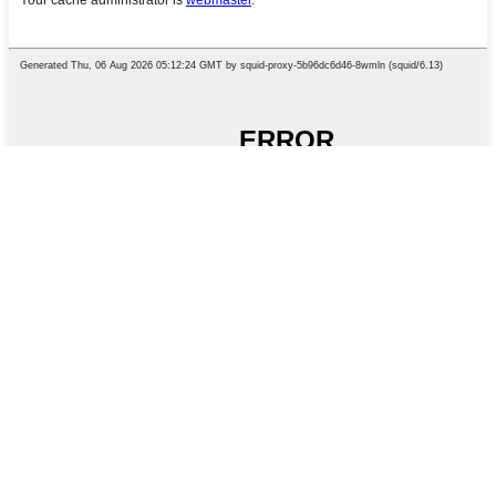
English
Chinese
French
German
Portuguese
Spanish
Russian
Japanese
Korean
Arabic
Irish