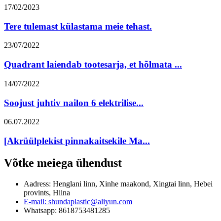
17/02/2023
Tere tulemast külastama meie tehast.
23/07/2022
Quadrant laiendab tootesarja, et hõlmata ...
14/07/2022
Soojust juhtiv nailon 6 elektrilise...
06.07.2022
[Akrüülplekist pinnakaitsekile Ma...
Võtke meiega ühendust
Aadress: Henglani linn, Xinhe maakond, Xingtai linn, Hebei
provints, Hiina
E-mail: shundaplastic@aliyun.com
Whatsapp: 8618753481285