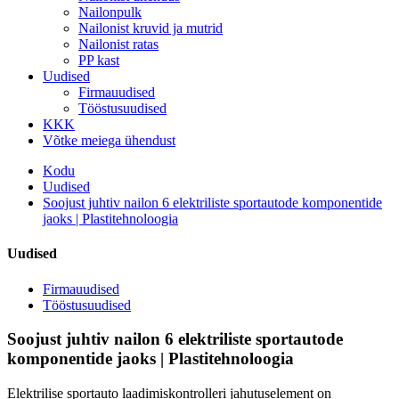
Nailonpulk
Nailonist kruvid ja mutrid
Nailonist ratas
PP kast
Uudised
Firmauudised
Tööstusuudised
KKK
Võtke meiega ühendust
Kodu
Uudised
Soojust juhtiv nailon 6 elektriliste sportautode komponentide
jaoks | Plastitehnoloogia
Uudised
Firmauudised
Tööstusuudised
Soojust juhtiv nailon 6 elektriliste sportautode
komponentide jaoks | Plastitehnoloogia
Elektrilise sportauto laadimiskontrolleri jahutuselement on