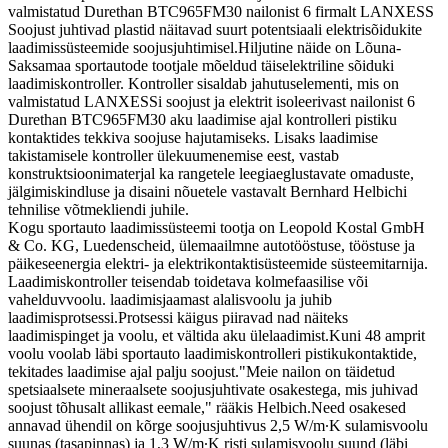
valmistatud Durethan BTC965FM30 nailonist 6 firmalt LANXESS
Soojust juhtivad plastid näitavad suurt potentsiaali elektrisõidukite
laadimissüsteemide soojusjuhtimisel.Hiljutine näide on Lõuna-
Saksamaa sportautode tootjale mõeldud täiselektriline sõiduki
laadimiskontroller. Kontroller sisaldab jahutuselementi, mis on
valmistatud LANXESSi soojust ja elektrit isoleerivast nailonist 6
Durethan BTC965FM30 aku laadimise ajal kontrolleri pistiku
kontaktides tekkiva soojuse hajutamiseks. Lisaks laadimise
takistamisele kontroller ülekuumenemise eest, vastab
konstruktsioonimaterjal ka rangetele leegiaeglustavate omaduste,
jälgimiskindluse ja disaini nõuetele vastavalt Bernhard Helbichi
tehnilise võtmekliendi juhile.
Kogu sportauto laadimissüsteemi tootja on Leopold Kostal GmbH
& Co. KG, Luedenscheid, ülemaailmne autotööstuse, tööstuse ja
päikeseenergia elektri- ja elektrikontaktisüsteemide süsteemitarnija.
Laadimiskontroller teisendab toidetava kolmefaasilise või
vahelduvvoolu. laadimisjaamast alalisvoolu ja juhib
laadimisprotsessi.Protsessi käigus piiravad nad näiteks
laadimispinget ja voolu, et vältida aku ülelaadimist.Kuni 48 amprit
voolu voolab läbi sportauto laadimiskontrolleri pistikukontaktide,
tekitades laadimise ajal palju soojust."Meie nailon on täidetud
spetsiaalsete mineraalsete soojusjuhtivate osakestega, mis juhivad
soojust tõhusalt allikast eemale," rääkis Helbich.Need osakesed
annavad ühendil on kõrge soojusjuhtivus 2,5 W/m∙K sulamisvoolu
suunas (tasapinnas) ja 1,3 W/m∙K risti sulamisvoolu suund (läbi