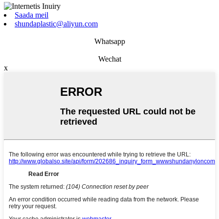
Saada meil
shundaplastic@aliyun.com
Whatsapp
Wechat
x