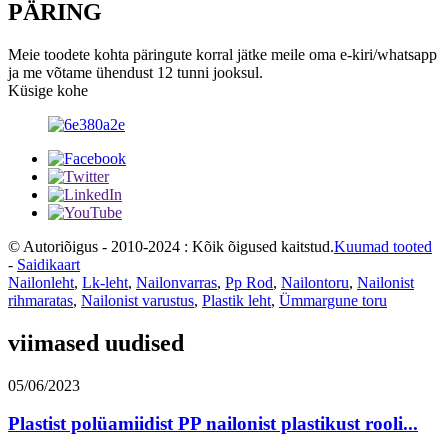
PÄRING
Meie toodete kohta päringute korral jätke meile oma e-kiri/whatsapp
ja me võtame ühendust 12 tunni jooksul.
Küsige kohe
© Autoriõigus - 2010-2024 : Kõik õigused kaitstud.
Kuumad tooted
-
Saidikaart
Nailonleht
,
Lk-leht
,
Nailonvarras
,
Pp Rod
,
Nailontoru
,
Nailonist
rihmaratas
,
Nailonist varustus
,
Plastik leht
,
Ümmargune toru
viimased uudised
05/06/2023
Plastist polüamiidist PP nailonist plastikust rooli...