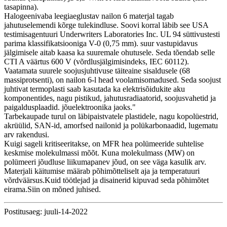
tasapinna).
Halogeenivaba leegiaeglustav nailon 6 materjal tagab
jahutuselemendi kõrge tulekindluse. Soovi korral läbib see USA
testimisagentuuri Underwriters Laboratories Inc. UL 94 süttivustesti
parima klassifikatsiooniga V-0 (0,75 mm). suur vastupidavus
jälgimisele aitab kaasa ka suuremale ohutusele. Seda tõendab selle
CTI A väärtus 600 V (võrdlusjälgimisindeks, IEC 60112).
Vaatamata suurele soojusjuhtivuse täiteaine sisaldusele (68
massiprotsenti), on nailon 6-l head voolamisomadused. Seda soojust
juhtivat termoplasti saab kasutada ka elektrisõidukite aku
komponentides, nagu pistikud, jahutusradiaatorid, soojusvahetid ja
paigaldusplaadid. jõuelektroonika jaoks."
Tarbekaupade turul on läbipaistvatele plastidele, nagu kopolüestrid,
akrüülid, SAN-id, amorfsed nailonid ja polükarbonaadid, lugematu
arv rakendusi.
Kuigi sageli kritiseeritakse, on MFR hea polümeeride suhtelise
keskmise molekulmassi mõõt. Kuna molekulmass (MW) on
polümeeri jõudluse liikumapanev jõud, on see väga kasulik arv.
Materjali käitumise määrab põhimõtteliselt aja ja temperatuuri
võrdväärsus.Kuid töötlejad ja disainerid kipuvad seda põhimõtet
eirama.Siin on mõned juhised.
Postitusaeg: juuli-14-2022